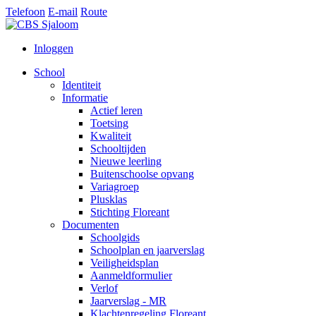
Telefoon
E-mail
Route
Inloggen
School
Identiteit
Informatie
Actief leren
Toetsing
Kwaliteit
Schooltijden
Nieuwe leerling
Buitenschoolse opvang
Variagroep
Plusklas
Stichting Floreant
Documenten
Schoolgids
Schoolplan en jaarverslag
Veiligheidsplan
Aanmeldformulier
Verlof
Jaarverslag - MR
Klachtenregeling Floreant