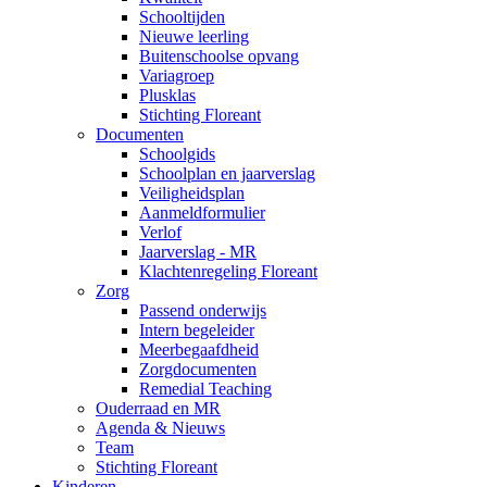
Schooltijden
Nieuwe leerling
Buitenschoolse opvang
Variagroep
Plusklas
Stichting Floreant
Documenten
Schoolgids
Schoolplan en jaarverslag
Veiligheidsplan
Aanmeldformulier
Verlof
Jaarverslag - MR
Klachtenregeling Floreant
Zorg
Passend onderwijs
Intern begeleider
Meerbegaafdheid
Zorgdocumenten
Remedial Teaching
Ouderraad en MR
Agenda & Nieuws
Team
Stichting Floreant
Kinderen