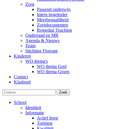
Zorg
Passend onderwijs
Intern begeleider
Meerbegaafdheid
Zorgdocumenten
Remedial Teaching
Ouderraad en MR
Agenda & Nieuws
Team
Stichting Floreant
Kinderen
WO thema's
WO thema Geel
WO thema Groen
Contact
Klasbord
Zoek
School
Identiteit
Informatie
Actief leren
Toetsing
Kwaliteit