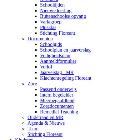
Schooltijden
Nieuwe leerling
Buitenschoolse opvang
Variagroep
Plusklas
Stichting Floreant
Documenten
Schoolgids
Schoolplan en jaarverslag
Veiligheidsplan
Aanmeldformulier
Verlof
Jaarverslag - MR
Klachtenregeling Floreant
Zorg
Passend onderwijs
Intern begeleider
Meerbegaafdheid
Zorgdocumenten
Remedial Teaching
Ouderraad en MR
Agenda & Nieuws
Team
Stichting Floreant
Kinderen