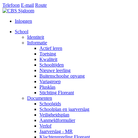
Telefoon
E-mail
Route
Inloggen
School
Identiteit
Informatie
Actief leren
Toetsing
Kwaliteit
Schooltijden
Nieuwe leerling
Buitenschoolse opvang
Variagroep
Plusklas
Stichting Floreant
Documenten
Schoolgids
Schoolplan en jaarverslag
Veiligheidsplan
Aanmeldformulier
Verlof
Jaarverslag - MR
Klachtenregeling Floreant