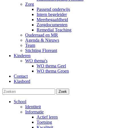
Zorg
Passend onderwijs
Intern begeleider
Meerbegaafdheid
Zorgdocumenten
Remedial Teaching
Ouderraad en MR
Agenda & Nieuws
Team
Stichting Floreant
Kinderen
WO thema's
WO thema Geel
WO thema Groen
Contact
Klasbord
Zoek
School
Identiteit
Informatie
Actief leren
Toetsing
Kwaliteit